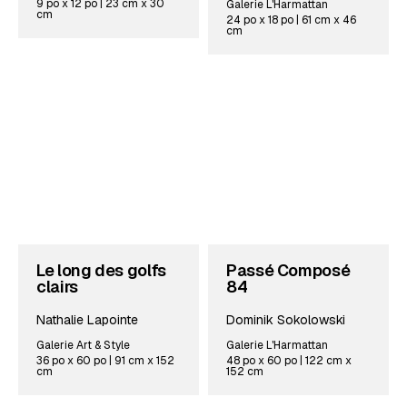
9 po x 12 po | 23 cm x 30
Galerie L'Harmattan
cm
24 po x 18 po | 61 cm x 46
cm
Le long des golfs
Passé Composé
clairs
84
Nathalie Lapointe
Dominik Sokolowski
Galerie Art & Style
Galerie L'Harmattan
36 po x 60 po | 91 cm x 152
48 po x 60 po | 122 cm x
cm
152 cm