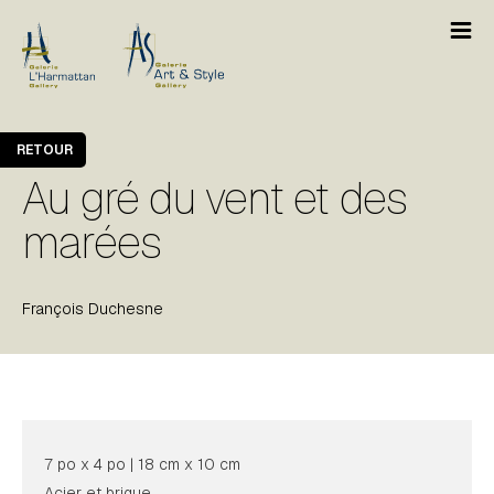
RETOUR
Au gré du vent et des
marées
François Duchesne
7 po x 4 po | 18 cm x 10 cm
Acier et brique