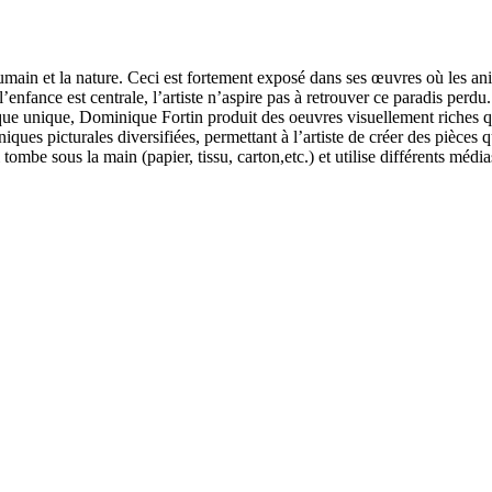
’humain et la nature. Ceci est fortement exposé dans ses œuvres où les 
l’enfance est centrale, l’artiste n’aspire pas à retrouver ce paradis perd
stique unique, Dominique Fortin produit des oeuvres visuellement riches
ques picturales diversifiées, permettant à l’artiste de créer des pièces 
i tombe sous la main (papier, tissu, carton,etc.) et utilise différents médi