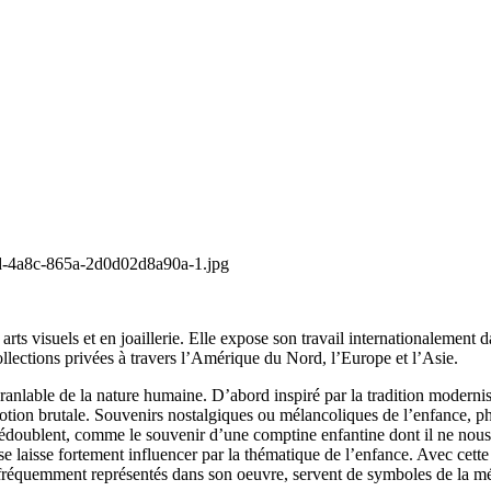
 visuels et en joaillerie. Elle expose son travail internationalement da
lections privées à travers l’Amérique du Nord, l’Europe et l’Asie.
nlable de la nature humaine. D’abord inspiré par la tradition moderniste
otion brutale. Souvenirs nostalgiques ou mélancoliques de l’enfance, p
 dédoublent, comme le souvenir d’une comptine enfantine dont il ne nous 
 se laisse fortement influencer par la thématique de l’enfance. Avec cett
 fréquemment représentés dans son oeuvre, servent de symboles de la métam