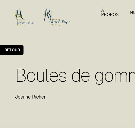
À
N
PROPOS
RETOUR
Boules de gomm
Jeanne Richer