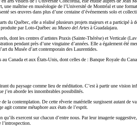
re en arts visuels de l’Université Concordia, elle étudie auprès de Jea
 l’art, une maîtrise en muséologie de l’Université de Montréal et une fo
enté ses œuvres dans plus d’une centaine d’événements solo et collectifs
rts du Québec, elle a réalisé plusieurs projets majeurs et a participé à d
n produite par Loto-Québec au
Museo del Artes
à Guadalajara.
els, dont les centres d’artistes Praxis (Sainte-Thérèse) et Verticale (La
nistration pendant près d’une vingtaine d’années. Elle a également été 
 d’art du Musée d’art contemporain des Laurentides.
ves au Canada et aux États-Unis, dont celles de : Banque Royale du Can
irant du paysage comme lieu de méditation. C’est à partir une vision in
e j’en aborde les innombrables possibilités.
 la contemplation. De cette rêverie matérielle surgissent autant de varia
ge agit comme métaphore aux états de l’esprit.
tion qu’ils exercent sur chacun d’entre nous. Par leur imagerie suggestive
 l’introspection.