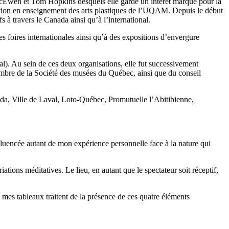
n McEwen et Tom Hopkins desquels elle garde un intérêt marqué pour la
rmation en enseignement des arts plastiques de l’UQAM. Depuis le début
 à travers le Canada ainsi qu’à l’international.
es foires internationales ainsi qu’à des expositions d’envergure
val). Au sein de ces deux organisations, elle fut successivement
membre de la Société des musées du Québec, ainsi que du conseil
ada, Ville de Laval, Loto-Québec, Promutuelle l’Abitibienne,
fluencée autant de mon expérience personnelle face à la nature qui
tions méditatives. Le lieu, en autant que le spectateur soit réceptif,
, mes tableaux traitent de la présence de ces quatre éléments