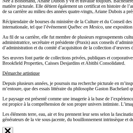
Née à Boisbriand, Ariane Dubois y vit et travaille toujours. Bacheliè
matière picturale. Elle détient également un certificat en histoire de
de sa carrière au milieu des années quatre-vingts, Ariane Dubois a prés
Récipiendaire de bourses du ministère de la Culture et du Conseil des a
internationale, tel que l’événement
Québec en Mexico
, une expositio
Au fil de sa carrière, elle fut membre de plusieurs regroupements cultur
administratrice, secrétaire et présidente (Praxis) aux conseils d’admi
d’administration et du comité d’acquisition de la collection d’œuvres
Ses œuvres font partie de collections privées, publiques et corporati
Brookfield Properties, Caisses Desjardins et Abitibi Consolidated.
Démarche artistique
Depuis plusieurs années, je poursuis ma recherche picturale en m’insp
m’entoure, que des essais littéraire du philosophe Gaston Bachelard qu
Le paysage est présenté comme une imagerie à la base de l’expérience de
est propice à la compréhension de son propre univers intimiste. L’ima
Les éléments terre, eau, air et feu prennent leur sens selon la fascina
générateurs de la vie sous-jacente, du bouillonnement intrinsèque et de