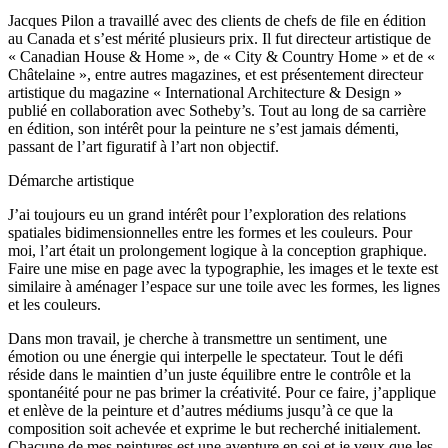
Jacques Pilon a travaillé avec des clients de chefs de file en édition
au Canada et s’est mérité plusieurs prix. Il fut directeur artistique de
« Canadian House & Home », de « City & Country Home » et de «
Châtelaine », entre autres magazines, et est présentement directeur
artistique du magazine « International Architecture & Design »
publié en collaboration avec Sotheby’s. Tout au long de sa carrière
en édition, son intérêt pour la peinture ne s’est jamais démenti,
passant de l’art figuratif à l’art non objectif.
Démarche artistique
J’ai toujours eu un grand intérêt pour l’exploration des relations
spatiales bidimensionnelles entre les formes et les couleurs. Pour
moi, l’art était un prolongement logique à la conception graphique.
Faire une mise en page avec la typographie, les images et le texte est
similaire à aménager l’espace sur une toile avec les formes, les lignes
et les couleurs.
Dans mon travail, je cherche à transmettre un sentiment, une
émotion ou une énergie qui interpelle le spectateur. Tout le défi
réside dans le maintien d’un juste équilibre entre le contrôle et la
spontanéité pour ne pas brimer la créativité. Pour ce faire, j’applique
et enlève de la peinture et d’autres médiums jusqu’à ce que la
composition soit achevée et exprime le but recherché initialement.
Chacune de mes peintures est une aventure en soi et je veux que les