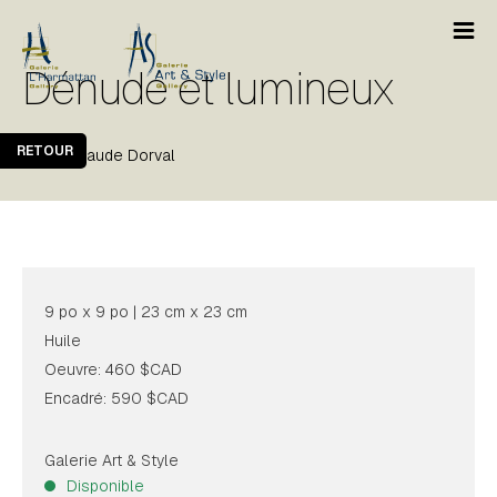
Dénudé et lumineux
RETOUR
Privé : Claude Dorval
9 po x 9 po | 23 cm x 23 cm
Huile
Oeuvre: 460 $CAD
Encadré: 590 $CAD
Galerie Art & Style
Disponible