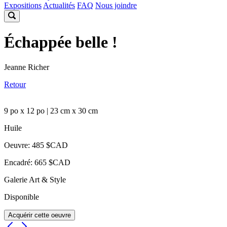
Expositions
Actualités
FAQ
Nous joindre
Échappée belle !
Jeanne Richer
Retour
9 po x 12 po | 23 cm x 30 cm
Huile
Oeuvre: 485 $CAD
Encadré: 665 $CAD
Galerie Art & Style
Disponible
Acquérir cette oeuvre