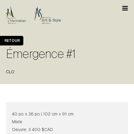
RETOUR
Émergence #1
CLO
40 po x 36 po | 102 cm x 91 cm
Mixte
Oeuvre: 3 400 $CAD