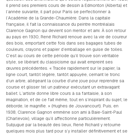
il prend ses premiers cours de dessin à Edmonton (Alberta) et
l’année suivante, il part pour Paris se perfectionner à
l’Académie de la Grande-Chaumière. Dans la capitale
française, il fait la connaissance du peintre montréalais
Clarence Gagnon qui devient son mentor et ami. À son retour
au pays en 1930, René Richard renoue avec la vie de coureur
des bois, emportant cette fois dans ses bagages tubes de
couleurs, crayons et papier d’emballage en guise de toiles.
C’est au cours de cette période qu’il trouve son véritable
style, se libérant du classicisme qui avait empreint ses
œuvres précédentes. « Tracée rapidement sur le papier, la
ligne court, tantôt légère, tantôt appuyée, cernant le tronc
d’un arbre, allégeant la courbe d’une joue pour reprendre sa
course et glisser tel un patineur exécutant un extravagant
ballet. L’artiste donne libre cours à sa fantaisie, à son
imagination, et de ce fait même, tout en s’inspirant du sujet, le
déborde, le magnifie. » (Hughes de Jouvancourt). Puis, en
1938, Clarence Gagnon emmène son ami à Baie-Saint-Paul
(Charlevoix), village qu’il affectionne particulièrement.
Subjugué par la beauté des lieux, René Richard y retourne
quelques mois plus tard pour s’y installer définitivement et se