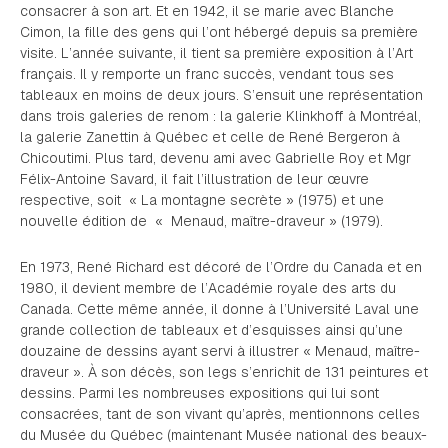
consacrer à son art. Et en 1942, il se marie avec Blanche
Cimon, la fille des gens qui l’ont hébergé depuis sa première
visite. L’année suivante, il tient sa première exposition à l’Art
français. Il y remporte un franc succès, vendant tous ses
tableaux en moins de deux jours. S’ensuit une représentation
dans trois galeries de renom : la galerie Klinkhoff à Montréal,
la galerie Zanettin à Québec et celle de René Bergeron à
Chicoutimi. Plus tard, devenu ami avec Gabrielle Roy et Mgr
Félix-Antoine Savard, il fait l’illustration de leur œuvre
respective, soit « La montagne secrète » (1975) et une
nouvelle édition de « Menaud, maître-draveur » (1979).
En 1973, René Richard est décoré de l’Ordre du Canada et en
1980, il devient membre de l’Académie royale des arts du
Canada. Cette même année, il donne à l’Université Laval une
grande collection de tableaux et d’esquisses ainsi qu’une
douzaine de dessins ayant servi à illustrer « Menaud, maître-
draveur ». À son décès, son legs s’enrichit de 131 peintures et
dessins. Parmi les nombreuses expositions qui lui sont
consacrées, tant de son vivant qu’après, mentionnons celles
du Musée du Québec (maintenant Musée national des beaux-