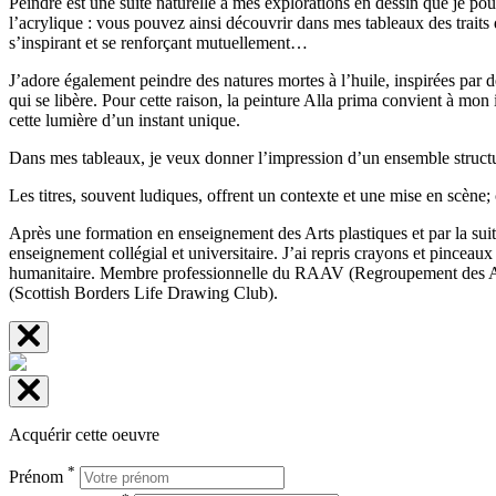
Peindre est une suite naturelle à mes explorations en dessin que je po
l’acrylique : vous pouvez ainsi découvrir dans mes tableaux des traits d
s’inspirant et se renforçant mutuellement…
J’adore également peindre des natures mortes à l’huile, inspirées par d
qui se libère. Pour cette raison, la peinture Alla prima convient à mon
cette lumière d’un instant unique.
Dans mes tableaux, je veux donner l’impression d’un ensemble structur
Les titres, souvent ludiques, offrent un contexte et une mise en scène; ch
Après une formation en enseignement des Arts plastiques et par la suite
enseignement collégial et universitaire. J’ai repris crayons et pinceau
humanitaire. Membre professionnelle du RAAV (Regroupement des Arti
(Scottish Borders Life Drawing Club).
Acquérir cette oeuvre
*
Prénom