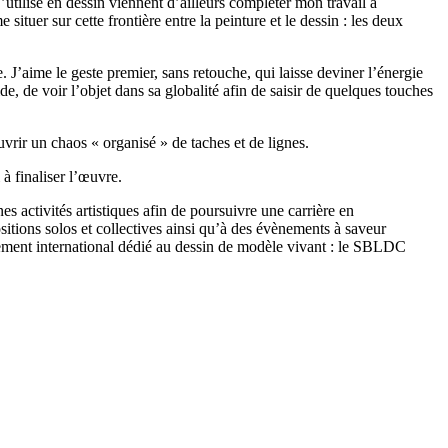
utilise en dessin viennent d’ailleurs compléter mon travail à
ituer sur cette frontière entre la peinture et le dessin : les deux
 J’aime le geste premier, sans retouche, qui laisse deviner l’énergie
e, de voir l’objet dans sa globalité afin de saisir de quelques touches
rir un chaos « organisé » de taches et de lignes.
 à finaliser l’œuvre.
s activités artistiques afin de poursuivre une carrière en
sitions solos et collectives ainsi qu’à des évènements à saveur
ment international dédié au dessin de modèle vivant : le SBLDC