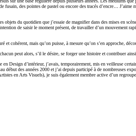
ursuis sur une base régulière depuis plusieurs années. Les médiums que j’
e fusain, des pointes de pastel ou encore des tracés d’encre… J’aime me s
es objets du quotidien que j’essaie de magnifier dans des mises en scène.
 intention de saisir le moment présent, de travailler d’un mouvement rapid
é et cohérent, mais qu’on puisse, à mesure qu’on s’en approche, découv
acun peut alors, s’il le désire, se forger une histoire et contribuer ainsi
 en Design d’intérieur, j’avais, temporairement, mis en veilleuse certaine
x au début des années 2000 et j’ai depuis participé à de nombreuses expo
stes en Arts Visuels), je suis également membre active d’un regroupe