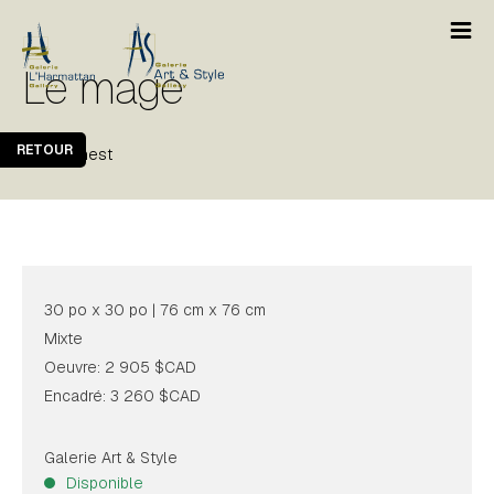
Le mage
RETOUR
Yvan Genest
30 po x 30 po | 76 cm x 76 cm
Mixte
Oeuvre: 2 905 $CAD
Encadré: 3 260 $CAD
Galerie Art & Style
Disponible