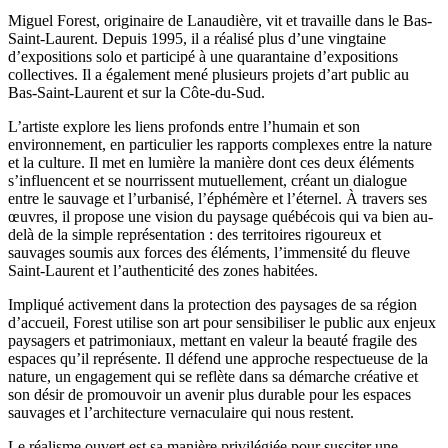
Miguel Forest, originaire de Lanaudière, vit et travaille dans le Bas-
Saint-Laurent. Depuis 1995, il a réalisé plus d’une vingtaine
d’expositions solo et participé à une quarantaine d’expositions
collectives. Il a également mené plusieurs projets d’art public au
Bas-Saint-Laurent et sur la Côte-du-Sud.
L’artiste explore les liens profonds entre l’humain et son
environnement, en particulier les rapports complexes entre la nature
et la culture. Il met en lumière la manière dont ces deux éléments
s’influencent et se nourrissent mutuellement, créant un dialogue
entre le sauvage et l’urbanisé, l’éphémère et l’éternel. À travers ses
œuvres, il propose une vision du paysage québécois qui va bien au-
delà de la simple représentation : des territoires rigoureux et
sauvages soumis aux forces des éléments, l’immensité du fleuve
Saint-Laurent et l’authenticité des zones habitées.
Impliqué activement dans la protection des paysages de sa région
d’accueil, Forest utilise son art pour sensibiliser le public aux enjeux
paysagers et patrimoniaux, mettant en valeur la beauté fragile des
espaces qu’il représente. Il défend une approche respectueuse de la
nature, un engagement qui se reflète dans sa démarche créative et
son désir de promouvoir un avenir plus durable pour les espaces
sauvages et l’architecture vernaculaire qui nous restent.
Le réalisme ouvert est sa manière privilégiée pour susciter une