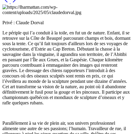
Privé : Claude Dorval
Le périple qui l’a conduit à la toile, en fut un de nature. Enfant, il se
retrouve sur la Côte de Beaupré parcourant champs et bois, dormant
sous la tente. Ce qu’il fait toujours d'ailleurs lors de ses voyages de
cyclotourisme, d’Estrie au Cap Breton. Débutant la chasse à la
sauvagine dans la vingtaine, il agrandira son territoire, de l’Abitibi
en passant par l’Île aux Grues, et la Gaspésie. Chaque kilomètre
parcouru contribuant à emmagasiner des images qui resteront
gravées. Le dressage des chiens rapporteurs l’introduit à des
concours où des oiseaux sculptés sont remis en prix, ce qui
l’éveillera au monde de la sculpture pendant une dizaine d’années.
Cet art transforme sa vision de la nature, au point où il abandonne
définitivement le fusil pour la gouge et les pinceaux. Il participe aux
championnats québécois et mondiaux de sculpture d’oiseaux et y
rafle quelques rubans.
Parallèlement à sa vie de plein air, son univers professionnel
alimente une autre de ses passions; l’humain. Travailleur de rue, il
sillonnera à pied les vieux quartiers de sa ville, théâtre de ses