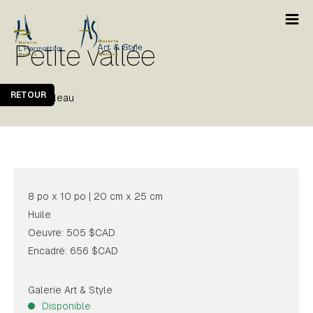
Petite vallée
RETOUR
Michel Pleau
8 po x 10 po | 20 cm x 25 cm
Huile
Oeuvre: 505 $CAD
Encadré: 656 $CAD
Galerie Art & Style
Disponible