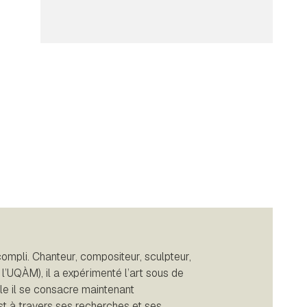
ompli. Chanteur, compositeur, sculpteur,
 l’UQÀM), il a expérimenté l’art sous de
le il se consacre maintenant
t à travers ses recherches et ses