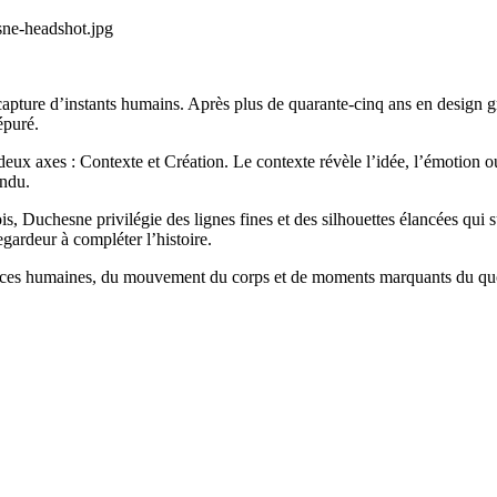
pture d’instants humains. Après plus de quarante-cinq ans en design gra
épuré.
deux axes : Contexte et Création. Le contexte révèle l’idée, l’émotion o
endu.
ois, Duchesne privilégie des lignes fines et des silhouettes élancées qui 
egardeur à compléter l’histoire.
riences humaines, du mouvement du corps et de moments marquants du quot