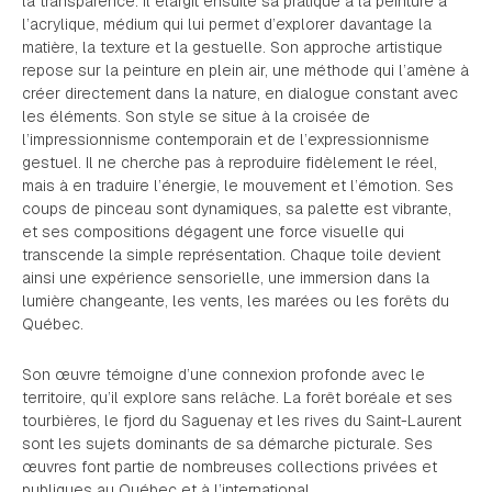
la transparence. Il élargit ensuite sa pratique à la peinture à
l’acrylique, médium qui lui permet d’explorer davantage la
matière, la texture et la gestuelle. Son approche artistique
repose sur la peinture en plein air, une méthode qui l’amène à
créer directement dans la nature, en dialogue constant avec
les éléments. Son style se situe à la croisée de
l’impressionnisme contemporain et de l’expressionnisme
gestuel. Il ne cherche pas à reproduire fidèlement le réel,
mais à en traduire l’énergie, le mouvement et l’émotion. Ses
coups de pinceau sont dynamiques, sa palette est vibrante,
et ses compositions dégagent une force visuelle qui
transcende la simple représentation. Chaque toile devient
ainsi une expérience sensorielle, une immersion dans la
lumière changeante, les vents, les marées ou les forêts du
Québec.
Son œuvre témoigne d’une connexion profonde avec le
territoire, qu’il explore sans relâche. La forêt boréale et ses
tourbières, le fjord du Saguenay et les rives du Saint-Laurent
sont les sujets dominants de sa démarche picturale. Ses
œuvres font partie de nombreuses collections privées et
publiques au Québec et à l’international.