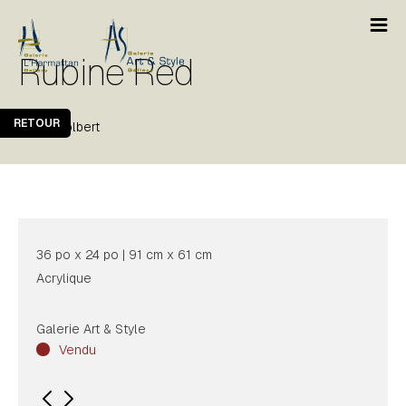
Rubine Red
RETOUR
Peter Colbert
36 po x 24 po | 91 cm x 61 cm
Acrylique
Galerie Art & Style
Vendu