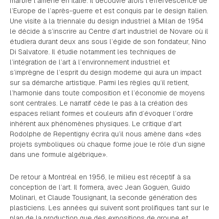
marbre l’amène en Italie. Il découvre alors l’effervescence de
l’Europe de l’après-guerre et est conquis par le design italien.
Une visite à la triennale du design industriel à Milan de 1954
le décide à s’inscrire au Centre d’art industriel de Novare où il
étudiera durant deux ans sous l’égide de son fondateur, Nino
Di Salvatore. Il étudie notamment les techniques de
l’intégration de l’art à l’environnement industriel et
s’imprègne de l’esprit du design moderne qui aura un impact
sur sa démarche artistique. Parmi les règles qu’il retient,
l’harmonie dans toute composition et l’économie de moyens
sont centrales. Le narratif cède le pas à la création des
espaces reliant formes et couleurs afin d’évoquer l’ordre
inhérent aux phénomènes physiques. Le critique d’art
Rodolphe de Repentigny écrira qu’il nous amène dans «des
projets symboliques où chaque forme joue le rôle d’un signe
dans une formule algébrique».
De retour à Montréal en 1956, le milieu est réceptif à sa
conception de l’art. Il formera, avec Jean Goguen, Guido
Molinari, et Claude Tousignant, la seconde génération des
plasticiens. Les années qui suivent sont prolifiques tant sur le
plan de la production que des expositions de groupe et