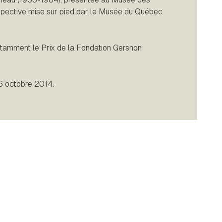
spective mise sur pied par le Musée du Québec
amment le Prix de la Fondation Gershon
 6 octobre 2014.