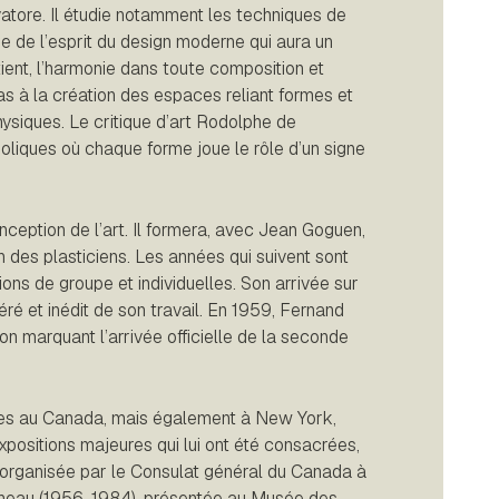
vatore. Il étudie notamment les techniques de
gne de l’esprit du design moderne qui aura un
tient, l’harmonie dans toute composition et
as à la création des espaces reliant formes et
ysiques. Le critique d’art Rodolphe de
oliques où chaque forme joue le rôle d’un signe
nception de l’art. Il formera, avec Jean Goguen,
 des plasticiens. Les années qui suivent sont
ions de groupe et individuelles. Son arrivée sur
ré et inédit de son travail. En 1959, Fernand
tion marquant l’arrivée officielle de la seconde
es au Canada, mais également à New York,
xpositions majeures qui lui ont été consacrées,
e organisée par le Consulat général du Canada à
Juneau (1956-1984), présentée au Musée des