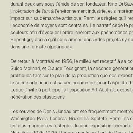
durant deux ans sous l’égide de son fondateur, Nino Di Sal
l’intégration de l’art à l’environnement industriel et s’imprè
impact sur sa démarche artistique. Parmi les règles qu’il re
l’économie de moyens sont centrales. Le narratif cède le p
couleurs afin d’évoquer l’ordre inhérent aux phénomènes ph
Repentigny écrira qu’il nous amène dans «des projets symb
dans une formule algébrique».
De retour à Montréal en 1956, le milieu est réceptif à sa co
Guido Molinari, et Claude Tousignant, la seconde génération
prolifiques tant sur le plan de la production que des exposit
la scène artistique est saluée notamment pour l’aspect éthé
Leduc l’invite à participer à l’exposition Art Abstrait, exposi
génération des plasticiens.
Les œuvres de Denis Juneau ont été fréquemment montré
Washington, Paris, Londres, Bruxelles, Spolète. Parmi les e
les plus marquantes resteront Juneau, exposition itinérant
New York (1975-1976), Regards neufs sur l’art de Denis 