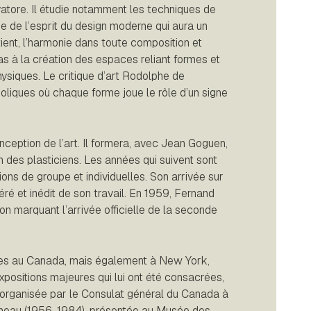
vatore. Il étudie notamment les techniques de
gne de l’esprit du design moderne qui aura un
tient, l’harmonie dans toute composition et
as à la création des espaces reliant formes et
ysiques. Le critique d’art Rodolphe de
oliques où chaque forme joue le rôle d’un signe
nception de l’art. Il formera, avec Jean Goguen,
 des plasticiens. Les années qui suivent sont
ions de groupe et individuelles. Son arrivée sur
ré et inédit de son travail. En 1959, Fernand
tion marquant l’arrivée officielle de la seconde
es au Canada, mais également à New York,
xpositions majeures qui lui ont été consacrées,
e organisée par le Consulat général du Canada à
Juneau (1956-1984), présentée au Musée des