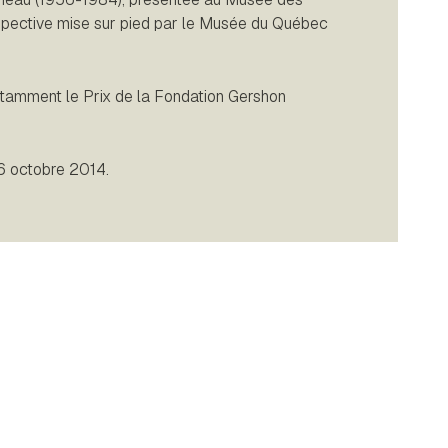
spective mise sur pied par le Musée du Québec
amment le Prix de la Fondation Gershon
 6 octobre 2014.