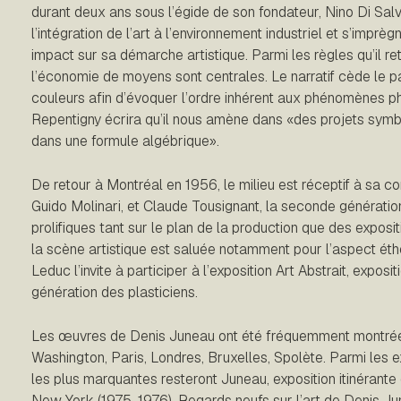
durant deux ans sous l’égide de son fondateur, Nino Di Sal
l’intégration de l’art à l’environnement industriel et s’imprè
impact sur sa démarche artistique. Parmi les règles qu’il re
l’économie de moyens sont centrales. Le narratif cède le p
couleurs afin d’évoquer l’ordre inhérent aux phénomènes ph
Repentigny écrira qu’il nous amène dans «des projets symb
dans une formule algébrique».
De retour à Montréal en 1956, le milieu est réceptif à sa co
Guido Molinari, et Claude Tousignant, la seconde génération
prolifiques tant sur le plan de la production que des exposit
la scène artistique est saluée notamment pour l’aspect éthé
Leduc l’invite à participer à l’exposition Art Abstrait, exposi
génération des plasticiens.
Les œuvres de Denis Juneau ont été fréquemment montré
Washington, Paris, Londres, Bruxelles, Spolète. Parmi les e
les plus marquantes resteront Juneau, exposition itinérant
New York (1975-1976), Regards neufs sur l’art de Denis 