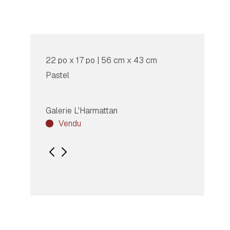
22 po x 17 po | 56 cm x 43 cm
Pastel
Galerie L'Harmattan
Vendu