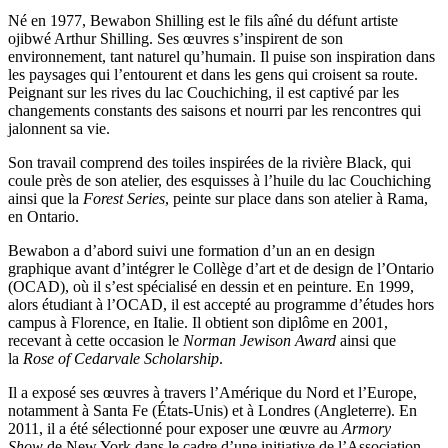
Né en 1977, Bewabon Shilling est le fils aîné du défunt artiste
ojibwé Arthur Shilling. Ses œuvres s’inspirent de son
environnement, tant naturel qu’humain. Il puise son inspiration dans
les paysages qui l’entourent et dans les gens qui croisent sa route.
Peignant sur les rives du lac Couchiching, il est captivé par les
changements constants des saisons et nourri par les rencontres qui
jalonnent sa vie.
Son travail comprend des toiles inspirées de la rivière Black, qui
coule près de son atelier, des esquisses à l’huile du lac Couchiching
ainsi que la
Forest Series
, peinte sur place dans son atelier à Rama,
en Ontario.
Bewabon a d’abord suivi une formation d’un an en design
graphique avant d’intégrer le Collège d’art et de design de l’Ontario
(OCAD), où il s’est spécialisé en dessin et en peinture. En 1999,
alors étudiant à l’OCAD, il est accepté au programme d’études hors
campus à Florence, en Italie. Il obtient son diplôme en 2001,
recevant à cette occasion le
Norman Jewison Award
ainsi que
la
Rose of Cedarvale Scholarship
.
Il a exposé ses œuvres à travers l’Amérique du Nord et l’Europe,
notamment à Santa Fe (États-Unis) et à Londres (Angleterre). En
2011, il a été sélectionné pour exposer une œuvre au
Armory
Show
de New York dans le cadre d’une initiative de l’Association