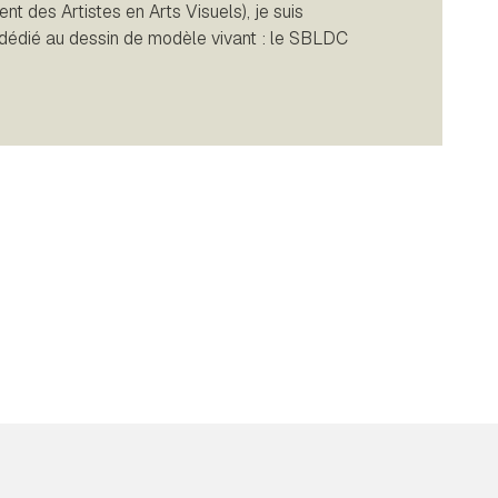
 des Artistes en Arts Visuels), je suis
dédié au dessin de modèle vivant : le SBLDC