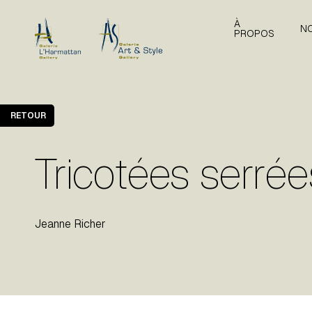
À
N
PROPOS
RETOUR
Tricotées serrées
Jeanne Richer