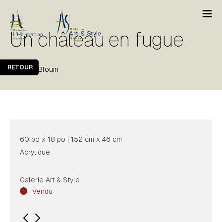
Un château en fugue
RETOUR
Jocelyn Blouin
60 po x 18 po | 152 cm x 46 cm
Acrylique
Galerie Art & Style
Vendu