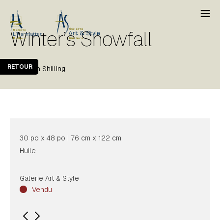
Winter’s Snowfall
RETOUR
Bewabon Shilling
30 po x 48 po | 76 cm x 122 cm
Huile
Galerie Art & Style
Vendu