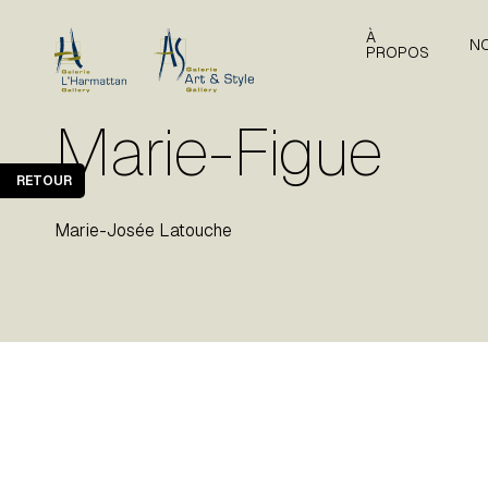
À
N
PROPOS
Marie-Figue
RETOUR
Marie-Josée Latouche