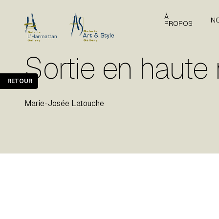
À
N
PROPOS
Sortie en haute
RETOUR
Marie-Josée Latouche