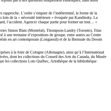
 ne répond pas à des questions uniquement esthétiques, mais aussi
les rapproche. L’ordre s’empare de l’indéterminé, la forme de la
s loin de la « nécessité intérieure » évoquée par Kandinsky. La
asard, l’accident. Agencer chaque partie pour former un tout… »
leries Simon Blais (Montréal), Thompson-Landry (Toronto), Trias
é à une trentaine d’expositions de groupe, entre autres au Centre
réats en art contemporain (Longueuil) et de la Biennale du Dessin
reprises à la foire de Cologne (Allemagne), ainsi qu’à l’International
privées, dont les collections du Conseil des Arts du Canada, du Musée
e les collections Loto Québec, Artothèque de la bibliothèque