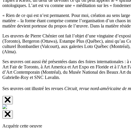
Tápies à Kiefer, un désir de dévoiler ce qu’on peut appeler le « spirit
ontologiques. L’art est vu comme une « méditation sur les « fondeme
« Rien de ce qui est n’est permanent. Pour moi, création au sens large 
matière – la forme étant comprise comme l’organisation d’un chaos init
matière devient porteuse du pro­pos de l’œuvre. Dans la matière réside
Les œuvres de Pierre Chénier ont fait l’objet d’une vingtaine d’exp
(Toronto), Bergeron (Ottawa), Estampe Plus (Québec), ainsi qu’au Cent
culturel Bombardier (Valcourt), aux galeries Loto Québec (Montréal), 
(Alma).
Ses œuvres ont aussi été présentées dans des foires internationales : à 
Art Fair de Toronto, à Art America et Art Expo en Floride et à l’Art F
d’Art Contemporain (Montréal), du Musée National des Beaux Art du 
Gabrielle-Roy et SNC Lavalin.
Ses œuvres ont illustré les revues
Circuit, revue nord-américaine de 
Acquérir cette oeuvre