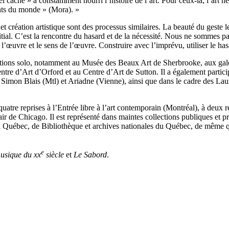
uel caché » a constamment nourri l’histoire de l’art. Pour ceux-là, l’art
nts du monde » (Mora). »
et création artistique sont des processus similaires. La beauté du geste 
ial. C’est la rencontre du hasard et de la nécessité. Nous ne sommes pa
 l’œuvre et le sens de l’œuvre. Construire avec l’imprévu, utiliser le h
ositions solo, notamment au Musée des Beaux Art de Sherbrooke, aux ga
re d’Art d’Orford et au Centre d’Art de Sutton. Il a également particip
Simon Blais (Mtl) et Ariadne (Vienne), ainsi que dans le cadre des Lau
quatre reprises à l’Entrée libre à l’art contemporain (Montréal), à deux 
air de Chicago. Il est représenté dans maintes collections publiques et 
Québec, de Bibliothèque et archives nationales du Québec, de même qu
e
musique du xx
siècle
et
Le Sabord
.