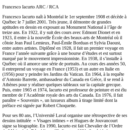
Francesco Iacurto ARC / RCA
Francesco Iacurto naît à Montréal le 1er septembre 1908 et décède à
Québec le 7 juillet 2001. Très jeune, il démontre de grandes
aptitudes en dessin en exposant au Monument National à l’âge de
treize ans. En 1922, il y suit des cours avec Edmont Dionet et en
1923, il entre à la nouvelle École des beaux-arts de Montréal où il
côtoie Jean Paul Lemieux, Paul-Émile Borduas et Sylvia Daoust,
entre autres artistes. Diplômé en 1928, il fait un premier voyage en
France l’année suivante grâce à une bourse d’études et est surtout
marqué par le mouvement impressionniste. En 1938, il s’installe à
Québec où il amorce une série de portraits. Au cours des années 50,
il entreprend un voyage en France (1953) et un autre en Italie en
(1956) pour y peindre les Jardins du Vatican. En 1964, à la requête
d’Antonio Barrette, ambassadeur du Canada en Grèce, il se rend à
Athènes pour y réaliser quelques tableaux sur la capitale grecque.
Puis, entre 1965 et 1974, Iacurto est professeur de peinture et est élu
membre de l’Académie royale des arts du Canada. En 1976, il fait
paraître « Souvenirs », un luxueux album à tirage limité dont la
préface est signée par Robert Choquette.
Pour ses 80 ans, l’Université Laval organise une rétrospective de ses
dessins intitulée « Visages intimes » et Hugues de Jouvancourt
signe sa biographie. En 1990, Iacurto est fait Chevalier de l’Ordre